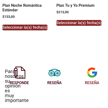
Plan Noche Romántica
Plan Tu y Yo Premium
Estándar
$
213,00
$
153,00
Seleccionar la(s) fecha(s)
Seleccionar la(s) fecha(s)
Para
nosotros
su
RESPONDE
RESEÑA
RESEÑA
opinión
es
muy
importante