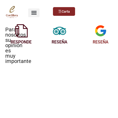
Eventos Realizados
Carta
Para
nosotros
su
RESPONDE
RESEÑA
RESEÑA
opinión
es
muy
importante